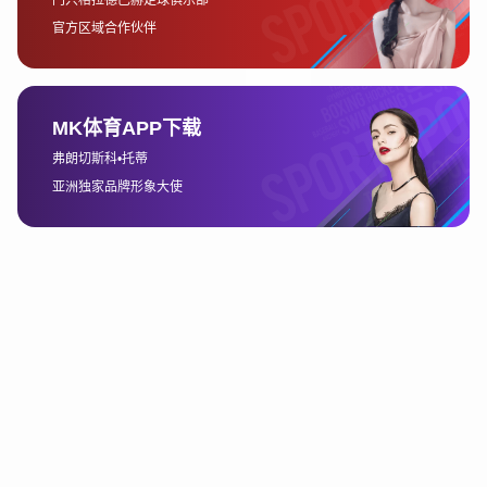
4、西甲联赛的财务管理与监管
西甲联赛的财务管理体系是其运营中的一个核心部分。为了确保联赛
的稳定和公平，西甲联盟对俱乐部的财务状况有严格的监管机制。所
有参赛俱乐部都必须提交年度财务报告，并接受西甲管理机构的审
查。这些报告包括俱乐部的收入、支出、债务和盈利状况等各项内
容，目的是确保各俱乐部的财务健康。
其中，西甲联赛的广播收入和赞助收入是俱乐部的主要收入来源。西
甲联盟通过与广播公司签订合约，确保联赛的电视转播能够覆盖全
球，俱乐部根据其在联赛中的表现，分配电视转播收入。这使得西甲
联赛的顶级俱乐部，尤其是像巴萨和皇家马德里这样的豪门，能够享
受巨额的资金支持，而较小的俱乐部则相对依赖门票和地方性赞助
商。
同时，西甲联赛也非常重视俱乐部的债务管理。为了避免像一些欧洲
俱乐部那样因为过度债务导致破产，西甲实施了“财政公平政策”，要
求俱乐部保持相对健康的财务状况，避免超出预算的支出。这项政策
旨在通过加强财务监管和提高俱乐部的盈利能力，确保联赛的长期可
持续发展。