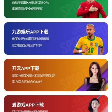
比赛中的实际情况，如换人、受伤停赛等因素，决定在常规比赛时间
结束后增加的补时长度。补时的时长一般由主裁判和副裁判员评估决
定，确保比赛的公正性。
3、西甲联赛的球员转会制度
西甲联赛的球员转会制度与其他顶级联赛相似，但有一些特殊的规
则。例如，西甲实行夏季和冬季转会窗口，分别在每年的7月1日到8
月31日，以及1月1日到1月31日之间开放。在这段时间内，球队可以进
行球员的买卖、租借等交易。
然而，西甲联赛的一个特别之处在于其财政公平性规则，即所谓的“财
政公平政策”（Financial Fair Play）。这一规则要求俱乐部的支出
必须与其收入相匹配，目的是防止球队因过度支出导致财务危机。这
意味着，西甲俱乐部在进行球员转会时，必须考虑到自身的财政状
况，无法通过过度借债等方式进行大手笔引援。
在西甲联赛中，球员转会的另一个重要方面是“转会税”。西班牙政府
对球员转会实施高额税收，尤其是对于大额转会。这些税收不仅影响
球员的转会金额，也会对俱乐部的引援策略产生影响。此外，西甲联
赛中的大俱乐部，如皇家马德里和巴萨，常常会在转会市场上占据主
导地位，吸引来自全球各地的顶级球员。