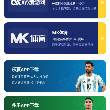
西甲联赛的比赛结果直接影响到球队的排名，而排名依据是积分。每
支球队在一场比赛中获胜可得3分，平局则每队1分，失败则没有积
分。赛季结束时，排名前四的球队将获得欧洲冠军联赛资格，而排名
第五和第六的球队则可以参加欧洲联赛（Europa League）。排名
倒数第三的球队则会降级到西乙联赛。
2、西甲联赛的比赛规则
西甲联赛的比赛规则与国际足联的基本规则一致，但有一些细节上的
不同。首先，西甲联赛比赛中，每场比赛的时间为90分钟，分为上下
半场各45分钟，中场休息时间为15分钟。如果比赛在常规时间内打
平，比赛结果将依然以平局结算，不进行加时赛或点球大战。
另一个需要注意的规则是黄牌和红牌制度。球员在比赛中如果因犯规
被裁判出示黄牌，表示警告；如果累计两张黄牌，球员将被罚下场并
缺席下一场比赛。如果球员在比赛中犯下严重犯规，裁判可以直接出
示红牌，球员被立即罚下场并不能参加接下来的比赛。红牌和黄牌的
累积对球队的阵容影响重大，因此球队管理层和教练团队非常重视球
员的纪律性。
此外，西甲联赛在比赛中的补时也有一定的特点。裁判员通常会根据