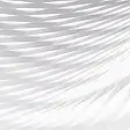
欧洲国家杯赛事全程直播观看推荐精选合集
2025-09-22 19:59:11
欧洲国家杯是世界足坛最具影响力和魅力的赛事之一。自成立以来，
这项赛事吸引了成千上万的观众，成为了球迷们每四年一度的期待盛
宴。在这个赛事中，顶级足球强国汇聚一堂，为了荣誉与冠军而全力
以赴。而随着互联网技术的发展，越来越多的观众选择通过全程直播
观看欧洲国家杯赛事，享受随时随地、高清流畅的观赛体验。本篇
文...
SEARCH BLOG...
导航
知道yy易游体育
足球赛事
体育动态
体育种类
咨询yy易游体育平台