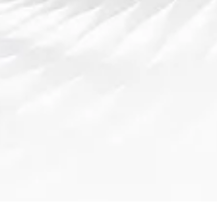
最新咨询
2026-07-23 19:02:10
足球香蕉球弧线飞行的物理原理与旋转气流作用
机制探秘解析揭秘
2026-07-22 20:38:01
足球数据分析公司引领智能科技赋能赛事预测与
精准决策新发展篇章
2026-07-21 19:02:23
足坛巨星豪宅盘点揭秘梅西C罗等球王的奢华居所
传奇生活背后