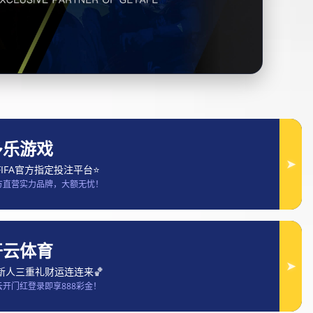
SEARCH BLOG...
导航
知道yy易游体育
足球赛事
体育动态
体育种类
咨询yy易游体育平台