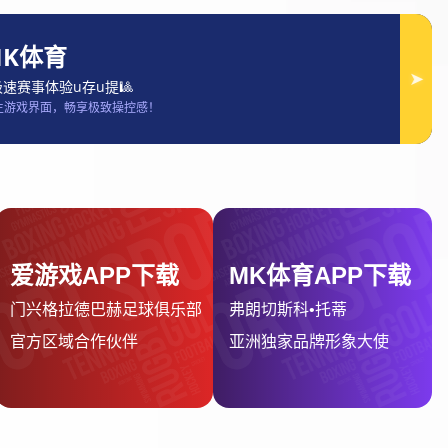
最新咨询
2026-07-23
19:02:10
足球香蕉球弧线飞行的
物理原理与旋转气流作
用机制探秘解析揭秘
2026-07-22
20:38:01
足球数据分析公司引领
智能科技赋能赛事预测
与精准决策新发展篇章
2026-07-21
19:02:23
足坛巨星豪宅盘点揭秘