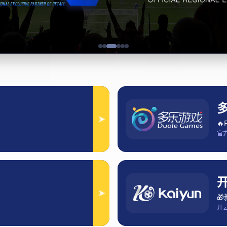
赛跨年直播见证巅峰对决与
的跨年直播，成为电竞迷们最热血的盛宴。这不仅是一场比赛的延
见证巅峰对决与荣耀时刻”为主线，将竞技与娱乐完美结合，展
峰碰撞，到跨界嘉宾的热血助阵；从电竞文化的深度演绎，到观
夜”的真正含义。本文将从赛事激情、明星对决、文化融合与荣耀