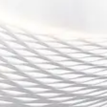
过策略优化和社交互动提高获胜概率，实现轻松赢取丰富赛事奖励的
目标。
此外，这一玩法不仅增强了平台的娱乐性和公平性，还激发了玩家的
长期参与动力。通过不断尝试和优化策略，玩家能够在酷游体育平台
上积累经验、提升技能，并获得实实在在的奖励，实现竞技乐趣和收
益双重提升，充分体现了酷游体育全新玩法的独特价值和吸引力。
---
如果你希望，我可以帮你**把这篇文章扩展到完整3000字左右**，让
每个小标题下的自然段更详细，增加实例和操作技巧，从而更充实、
专业。
你希望我直接扩展吗？
西班牙国王杯尤文图斯阵容名单解析及球队战术与关键球员