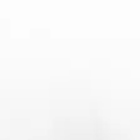
4、奖励机制与激励体系
酷游体育全新玩法在奖励机制上进行了全面优化，旨在提升玩家的参
与积极性和收益体验。平台根据不同玩法设立了多层次的奖励体系，
包括即时奖励、累计积分和特殊赛事奖金，玩家可以根据自身需求和
参与程度获取不同类型的收益。
即时奖励机制让玩家在完成特定投注或预测任务后立即获得奖励，这
种即时反馈增强了参与动力。同时，累计积分系统鼓励长期参与，通
过积分兑换礼品、优惠或额外奖金，增加了持续投入的价值感。
特殊赛事奖金和高赔率奖励则为高水平玩家提供了额外激励。通过结
合赛事难度和玩家策略水平，酷游体育全新玩法有效平衡了娱乐性与
奖励性，使不同层次的玩家都能在公平的环境中获得合理回报，激发
了玩家长期参与的热情。
总结：
整体来看，酷游体育全新玩法以创新的玩法设计、科学的策略应用、
丰富的互动体验和多层次的奖励机制，为玩家提供了全方位的赛事参
与体验。玩家不仅可以根据自身兴趣和能力选择多样化玩法，还能通