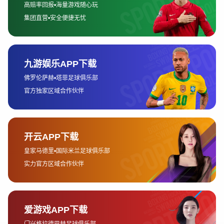
2、策略应用与科学分析
在酷游体育全新玩法中，策略应用和科学分析成为赢取赛事奖励的重
要因素。平台提供了详细的数据统计和赛事分析工具，玩家可以根据
历史数据、球队状态、选手表现等信息进行科学决策。这种数据驱动
的策略方式，让玩家在投注时更有依据，减少盲目性。
策略应用不仅体现在赛前分析，还包括赛中调整。玩家可以根据实时
比分、比赛进程和赔率变化，灵活调整投注方案，实现动态优化。这