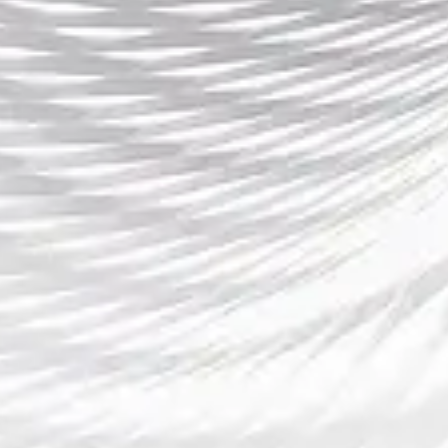
前瞻分析
2026-07-06 13:14:42
本文围绕西班牙国王杯（entity["event","Copa del
Rey","Spanish domestic cup"]）这一特殊语境下，对意大利豪
门entity["sports_team","Juventus","Italian football club
Juventus"]...
AG真人引领数字娱乐新潮流探索真实互动体验与未来发展
新方向
2026-07-08 11:15:58
随着数字科技的快速发展，娱乐产业正在经历一场由技术驱动的深刻
变革，AG真人作为数字娱乐领域的重要探索方向，正在通过真实互
动、沉浸体验与智能化服务不断刷新用户对于线上娱乐的认知。本文
围绕AG真人引领数字娱乐新潮流探索真实互动体验与未来发展新方向
展开分析，从互动体验升级、技术创新推动、用户需求变化以及未...