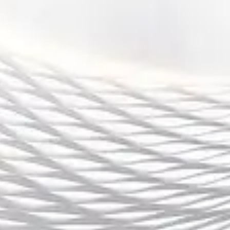
角。通过这种方式，用户不仅了解当下比赛，还能掌握赛事发展
新
。无论是网站、APP还是社交媒体平台，用户都能随时随地获取
的赛事或明星动态。这种智能化内容分发机制大大提升了用户获
上投票、实时评论区、粉丝论坛以及虚拟赛事竞猜等功能，使用
验的增强不仅增加了用户停留时间，也促进了用户之间的交流与
不断尝试图文、短视频、长视频、直播等多种内容形式，并将娱
种创新不仅满足了不同用户的阅读偏好，也为平台带来更广泛的