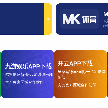
度报道平台，一直致力于为广大读者提供最全面、最及时、最专
育的核心特点与运营理念，展示其在赛事报道、明星资讯、数据
体育在赛事资讯领域的报道策略、数据挖掘方法和赛事深度分析
文章将聚焦明星动态板块，分析其如何通过独家报道、社交媒体
合的新趋势。在数据分析与专业解读方面，亚娱体育通过科学的
专业参考，帮助粉丝更好地理解赛事背后的逻辑。此外，文章还
维度，揭示亚娱体育如何打造沉浸式阅读体验和多渠道信息传播
资讯与明星动态领域的深度布局、创新实践以及未来发展潜力。
度。无论是国内联赛、国际赛事还是综合性体育比赛，平台均能
息。其记者团队遍布多个国家和地区，确保信息来源可靠，同时
能理解比赛背后的战术与策略。