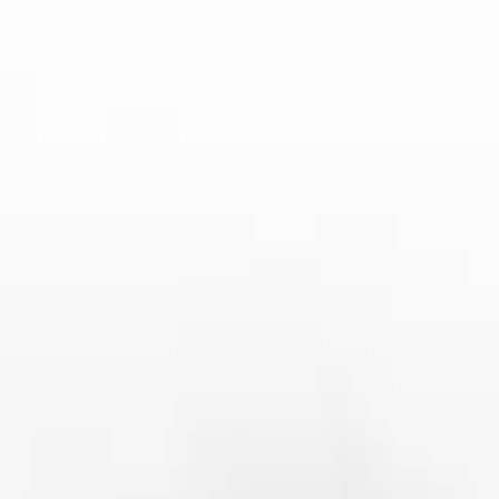
体工具，通过微博、抖音、Instagram等平台进行内容联
新资讯，还能参与投票、评论和线上活动，提升用户黏性和参与
验的生态链条。
构建科学的数据模型，平台能够对球员表现、比赛趋势、战术策
是进球概率、助攻数据还是防守效率，用户都能通过平台获得精
前通过历史数据、球队状态及关键球员表现进行预测，帮助用户
剖析，包括比分变化、战术调整及关键事件的影响，使用户能够
点。亚娱体育通过对不同赛季、不同球员及球队的长期数据积