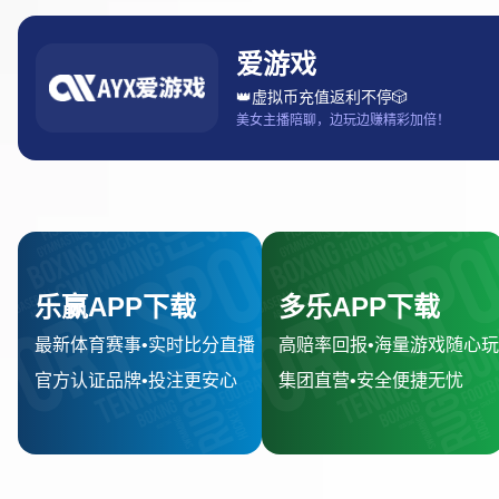
文章摘要：亚娱体育作为领先的体育资讯与明星动态深
业的内容服务。本篇文章将从多个角度全面解析亚娱体
分析及互动体验方面的独特优势。首先，我们将对亚娱
进行深入探讨，呈现其信息的精准性和权威性。随后，
联动以及粉丝互动增强用户黏性，并展示娱乐与体育结
数据模型、赛前赛后分析和历史趋势比对，为用户提供
将从用户体验与互动模式、内容多样性与创新形式两个
模式。通过这篇文章，读者将全面了解亚娱体育在体育
1、赛事资讯全面覆盖
亚娱体育在赛事资讯报道方面体现出高度的专业性和广
实现实时更新和全面覆盖，为用户提供最权威的赛况信
通过对赛事的深入解读，帮助用户不仅“看懂”比分，更