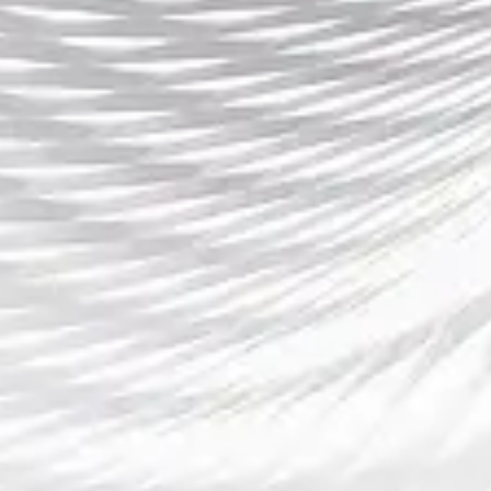
析可以看出，平台在信息获取、内容呈现、数据分析和用户互动
度专业，明星动态独家呈现且多维度联动，数据分析科学严谨且
量与用户体验的双重提升。
的信息需求，也通过创新的报道方式和互动模式提升了用户粘性
用，亚娱体育有望进一步引领体育与娱乐资讯领域的发展潮流，
3000字**，并调整每段均匀长度，让整体阅读体验更舒适。