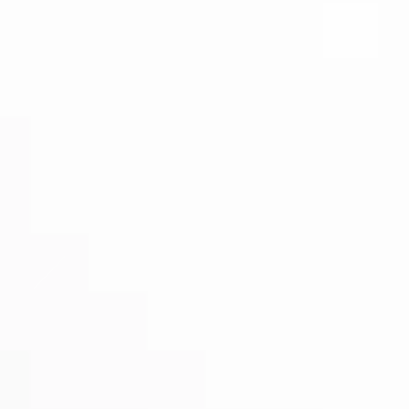
此外，喜博体育还支持社区分享功能，用户可以发布自
式的社交体验，使运动不仅仅停留在身体锻炼层面，更
3、个性化方案优化训
每个人的体质和运动目标不同，因此个性化训练方案显
量身定制科学的运动计划。这些计划根据用户的体能状