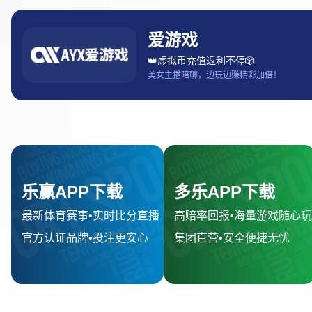
随着全民健身理念的不断深入人心，人们对运动体验的
出了全新的健身体验方案，旨在通过科技赋能、智能化
验。本文将围绕喜博体育全新体验如何助力全民健身提
设备的创新与应用，其次是互动社交平台的建设，再者
方面的深度剖析，我们能够清晰地看到喜博体育在推动
好者在运动中感受到乐趣与成就感。
1、智能设备提升运动
在现代健身过程中，智能设备的应用已经成为提升运动
测运动者的心率、消耗热量、运动轨迹等数据，为用户
户制定更合理的训练计划。
例如，喜博体育的智能跑步机配备了虚拟场景功能，用
景，极大地提升了运动趣味性。通过这种沉浸式体验，