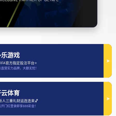
SEARCH BLOG...
导航
知道yy易游体育
足球赛事
体育动态
体育种类
咨询yy易游体育平台