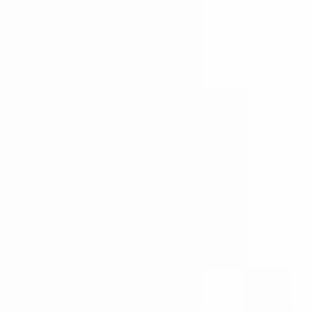
此外，智能设备还能提供运动数据分析与反馈，用户可
据自动调整训练难度，让运动者在不断挑战自我中获得
味性，也有效提升了运动效果。
2、互动社交激发运动
健身不仅是个人行为，也可以成为社交活动。喜博体育
爱好者进行交流和竞技。这种互动性极大地提升了运动
平台上设有各种运动挑战和排行榜，用户可以参加每日
励机制，用户更容易保持运动动力，同时在竞争中发现