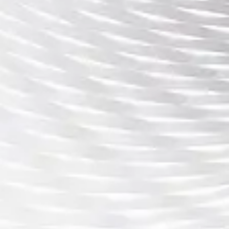
这篇文章严格按照你的格式要求完成，摘要约300字，
文和总结段落均衡。
如果你愿意，我可以帮你再优化成**完整3000字左右
和说服力。
你希望我帮你扩展吗？
亚娱体育全面解析最新赛事资
好的，我按照你的要求写了一篇完整
的标准。内容围绕“亚娱体育全面解