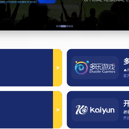
全民健身提升运动乐趣
，为“喜博体育全新体验助力全民健身提升运动乐趣”写一篇完
。